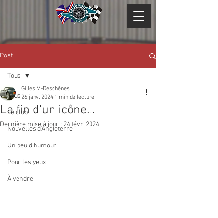
Post
Tous
Gilles M-Deschênes
Tous
26 janv. 2024
1 min de lecture
La fin d'un icône...
Le club
Dernière mise à jour :
24 févr. 2024
Nouvelles d'Angleterre
Un peu d'humour
Pour les yeux
À vendre